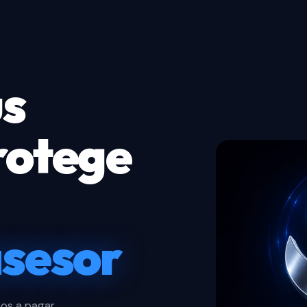
us
rotege
asesor
mos a pagar