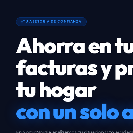
TU ASESORÍA DE CONFIANZA
Ahorra en t
facturas y p
tu hogar
con un solo 
En SegurNergia analizamos tu situación y te ayuda